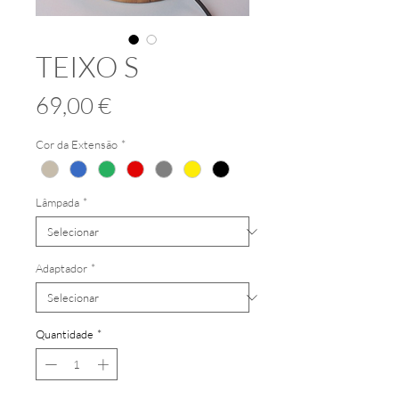
TEIXO S
Preço
69,00 €
Cor da Extensão
*
Lâmpada
*
Adaptador
*
Quantidade
*