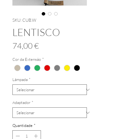
SKU: CUB.W
LENTISCO
Preço
74,00 €
Cor da Extensão
*
Lâmpada
*
Adaptador
*
Quantidade
*